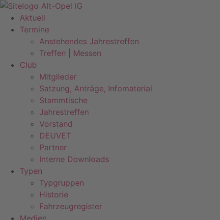
Zum
Inhalt
Aktuell
springen
Termine
Anstehendes Jahrestreffen
Treffen | Messen
Club
Mitglieder
Satzung, Anträge, Infomaterial
Stammtische
Jahrestreffen
Vorstand
DEUVET
Partner
Interne Downloads
Typen
Typgruppen
Historie
Fahrzeugregister
Medien