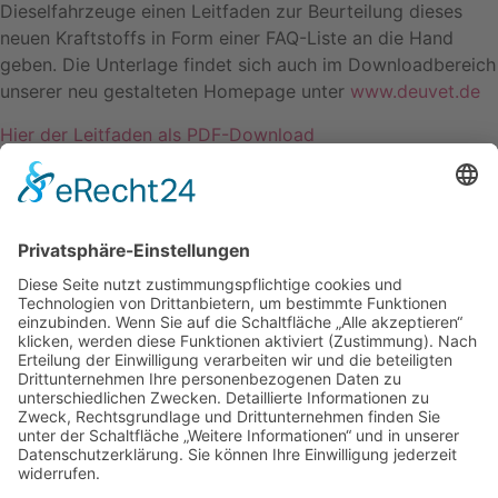
Dieselfahrzeuge einen Leitfaden zur Beurteilung dieses
neuen Kraftstoffs in Form einer FAQ-Liste an die Hand
geben. Die Unterlage findet sich auch im Downloadbereich
unserer neu gestalteten Homepage unter
www.deuvet.de
Hier der Leitfaden als PDF-Download
zurück
nach oben
Kontakt
Impressum
Datenschutzerklärung
Mitgliederbereich
Facebook
Instagram
Umsetzung:
DOUBLE-A-DESIGN
Kontakt
Impressum
Datenschutzerklärung
Mitgliederbereich