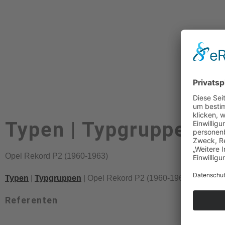
Typen | Typgruppen
Opel Rekord P2 (1960-1963)
Typen
|
Typgruppen
| Opel Rekord P2 (1960-1963)
Referenten