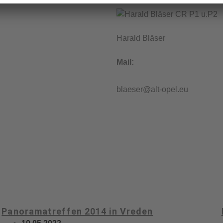
Harald Bläser
Mail:
blaeser@alt-opel.eu
Panoramatreffen 2014 in Vreden