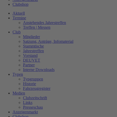
Clubshop
Aktuell
Termine
Anstehendes Jahrestreffen
Treffen | Messen
Club
Mitglieder
Satzung, Anträge, Infomaterial
Stammtische
Jahrestreffen
Vorstand
DEUVET
Partner
Interne Downloads
Typen
Typgruppen
Historie
Fahrzeugregister
Medien
Clubzeitschrift
Links
Presseschau
Anzeigenmarkt
Clubshop