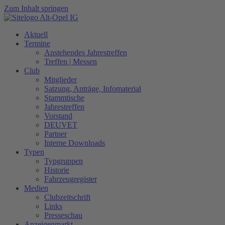
Zum Inhalt springen
Aktuell
Termine
Anstehendes Jahrestreffen
Treffen | Messen
Club
Mitglieder
Satzung, Anträge, Infomaterial
Stammtische
Jahrestreffen
Vorstand
DEUVET
Partner
Interne Downloads
Typen
Typgruppen
Historie
Fahrzeugregister
Medien
Clubzeitschrift
Links
Presseschau
Anzeigenmarkt