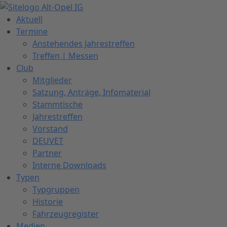
Zum
Inhalt
Aktuell
springen
Termine
Anstehendes Jahrestreffen
Treffen | Messen
Club
Mitglieder
Satzung, Anträge, Infomaterial
Stammtische
Jahrestreffen
Vorstand
DEUVET
Partner
Interne Downloads
Typen
Typgruppen
Historie
Fahrzeugregister
Medien