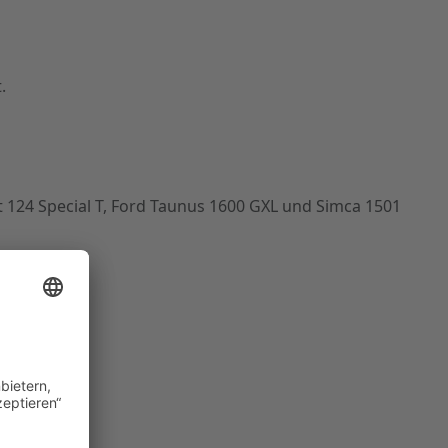
.
t 124 Special T, Ford Taunus 1600 GXL und Simca 1501