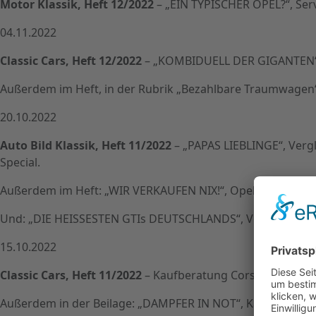
Motor Klassik, Heft 12/2022
– „EIN TYPISCHER OPEL?“, Ser
04.11.2022
Classic Cars, Heft 12/2022
– „KOMBIDUELL DER GIGANTEN“, O
Außerdem im Heft, in der Rubrik „Bezahlbare Traumwagen“
20.10.2022
Auto Bild Klassik, Heft 11/2022
– „PAPAS LIEBLINGE“, Vergl
Special.
Außerdem im Heft: „WIR VERKAUFEN NIX!“, Opel 1,2 Liter seit
Und: „DIE HEISSESTEN GTIs DEUTSCHLANDS“, Vergleichstest 
15.10.2022
Classic Cars, Heft 11/2022
– Kaufberatung Corsa B GSi.
Außerdem in der Beilage: „DAMPFER IN NOT“, Kaufberatu