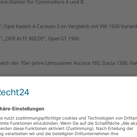
vice-Station für Commodore A und B.
pel Kadett A Caravan S im Vergleich mit VW 1500 Variant
: „DER ALTE WILDE“, Opel GT 1900.
eich der 70er-Jahre Limousinen Ascona 16S, Dacia 1300, Fia
 fast 90 Jahren im Familienbesitz.
von 1990, Kadett E GSi 16V gegen VW Rallye Golf.
ng Kombis, Omega A Caravan.