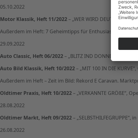
05.10.2022
Motor Klassik, Heft 11/2022
– „WER WIRD DEUTSCHER MEIST
Außerdem im Heft: 7 Geheimtipps für Enthusiasten, unte
29.09.2022
Auto Classic, Heft 06/2022
– „BLITZ IND DONNER AUS RÜSSEL
Auto Bild Klassik, Heft 10/2022
– „MIT 100 IN DIE KURVE“, 
Außerdem im Heft – Zeit im Bild: Rekord E Caravan. Marktp
Oldtimer Praxis, Heft 10/2022
– „VERKANNTE GRÖßE“, Ope
28.08.2022
Oldtimer Markt, Heft 09/2022
– „SELBSTHILFEGRUPPE“, in d
26.08.2022