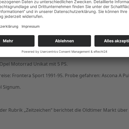
ER?“, Senator A1 2.8 S im Vergleich mit Mercedes 250 (W1
r anderem Monza A2 GSE.
SHEIM“, Kadett C GT/E 2000 („1000er“) im Portrait.
Opel Motorrad Unikat mit 5 PS.
reise: Frontera Sport 1991-95. Probe gefahren: Ascona A Pu
l Signum.
er Rubrik „Zeitzeichen“ berichtet die Oldtimer Markt über