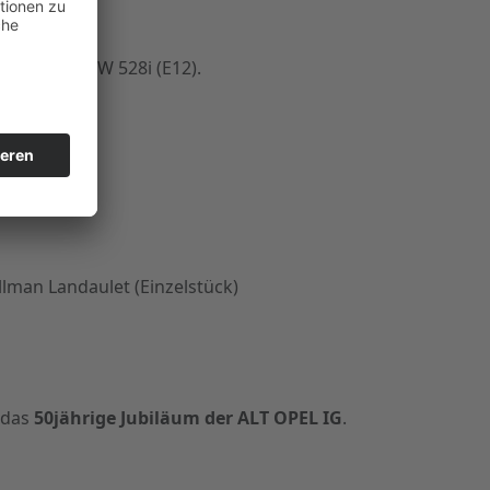
23) und BMW 528i (E12).
llman Landaulet (Einzelstück)
 das
50jährige Jubiläum der ALT OPEL IG
.