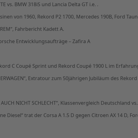
E vs. BMW 318iS und Lancia Delta GT i.e. .
nen von 1960, Rekord P2 1700, Mercedes 190B, Ford Taunus 
M“, Fahrbericht Kadett A.
orsche Entwicklungsaufträge – Zafira A
ord C Coupé Sprint und Rekord Coupé 1900 L im Erfahrung
RWAGEN“, Extratour zum 50jährigen Jubiläum des Rekord 
CH NICHT SCHLECHT“, Klassenvergleich Deutschland vs. Ja
ne Diesel“ trat der Corsa A 1.5 D gegen Citroen AX 14 D, Fo