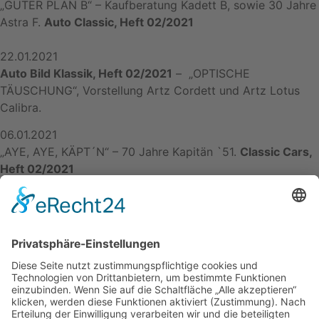
„GUTER PLAN B“ – Kaufberatung Kadett B, sowie 30 Jahre
Astra F.
Auto Classic, Heft 02/2021
22.01.2021
Auto Bild Klassik, Heft 02/2021
– „OPTISCHE
TÄUSCHUNG“, Vorstellung Artz Cordett und Artz Lotus
Calibra.
06.01.2021
„AYE, AYE, KÄPT´N“ – 70 Jahre Kapitän `51.
Classic Cars,
Heft 02/2021
Zurück
Presseschau 2020
Presseschau 2022
Nächster
Kontakt
Impressum
Datenschutzerklärung
Mitgliederbereich
Facebook
Instagram
Umsetzung:
DOUBLE-A-DESIGN