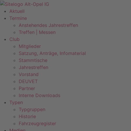
Zum
Inhalt
Aktuell
springen
Termine
Anstehendes Jahrestreffen
Treffen | Messen
Club
Mitglieder
Satzung, Anträge, Infomaterial
Stammtische
Jahrestreffen
Vorstand
DEUVET
Partner
Interne Downloads
Typen
Typgruppen
Historie
Fahrzeugregister
Medien