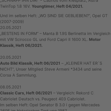
„SCHNAPP IHN DIR!“ – Cabrios vom Kiesplatz, Astra
TwinTop 1.8 16V.
Youngtimer, Heft 04/2021.
Und im selben Heft: „WO SIND SIE GEBLIEBEN?“, Opel GT
(2007-2009)
20.05.2021
„BESTENS IN FORM“ – Manta B 1.9S Berlinetta im Vergleich
mit VW Scirocco GL und Ford Capri II 1600 XL.
Motor
Klassik, Heft 06/2021.
20.05.2021
Auto Bild Klassik, Heft 06/2021
– „KLEINER HAT ER´S
NICHT“, Unser Mitglied Steve Armeni *3434 und seine
Corsa A Sammlung.
08.05.2021
Classic Cars, Heft 06/2021
– Vergleich: Rekord C
Cabriolet Deutsch vs. Peugeot 403 Cabriolet.
Im selben Heft: Opel Senator B 3.0 i gegen Mercedes
260E im historischen Test vpn 1987.