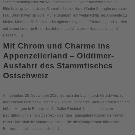
Stammtischmitglieder zur Weihnachtsfeier in unser Stammtischlokal in
Flörsheim geladen. Unser Stammtischleiter Hans Günter Spengler und seine
Frau Bruni hatten sich viel Mühe gegeben, ein weihnachtliches Ambiente zu
bieten. Mehr als 30 Stammtischmitglieder folgten der Einladung und wurden
mit einem leckeren Büfett, bestehend aus Vorspeise, Hauptgericht und
Dessert, […]
Mit Chrom und Charme ins
Appenzellerland – Oldtimer-
Ausfahrt des Stammtisches
Ostschweiz
Am Sonntag, 28. September 2025, traf sich der Stammtisch Ostschweiz zur
herbstlichen Oldtimer-Ausfahrt. 25 liebevoll gepflegte Klassiker trafen sich am
frühen Morgen in Berneck im St. Galler Rheintal. Nach einer kurzen
Begrüßung und einem Überblick über den Tagesablauf wurden bei kühler,
klarer Herbstluft die Motoren gestartet. Die diesjährige Route führte von
Berneck hinauf ins malerische […]