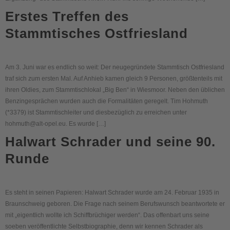
Erstes Treffen des
Stammtisches Ostfriesland
Am 3. Juni war es endlich so weit: Der neugegründete Stammtisch Ostfriesland
traf sich zum ersten Mal. Auf Anhieb kamen gleich 9 Personen, größtenteils mit
ihren Oldies, zum Stammtischlokal „Big Ben“ in Wiesmoor. Neben den üblichen
Benzingesprächen wurden auch die Formalitäten geregelt. Tim Hohmuth
(*3379) ist Stammtischleiter und diesbezüglich zu erreichen unter
hohmuth@alt-opel.eu. Es wurde […]
Halwart Schrader und seine 90.
Runde
Es steht in seinen Papieren: Halwart Schrader wurde am 24. Februar 1935 in
Braunschweig geboren. Die Frage nach seinem Berufswunsch beantwortete er
mit „eigentlich wollte ich Schiffbrüchiger werden“. Das offenbart uns seine
soeben veröffentlichte Selbstbiographie, denn wir kennen Schrader als