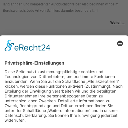
langjährigen und kompetenten Autobuchschreiber. Also beginnen wir beim
Berufswunsch. Jede Art von Schiffen, darunter besonders […]
Weiter
→
Kontakt
Impressum
Datenschutzerklärung
Mitgliederbereich
Umsetzung:
DOUBLE-A-DESIGN