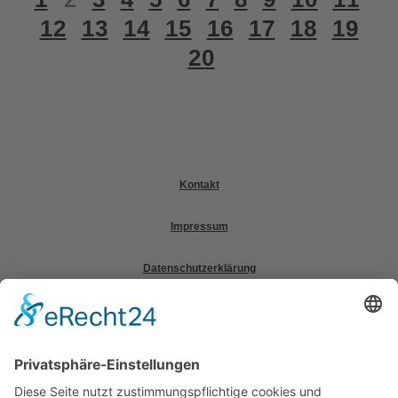
12
13
14
15
16
17
18
19
20
Kontakt
Impressum
Datenschutzerklärung
Mitgliederbereich