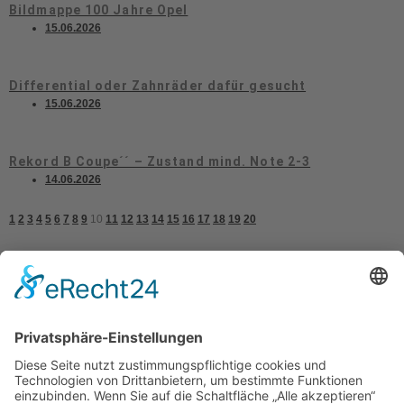
Bildmappe 100 Jahre Opel
15.06.2026
Differential oder Zahnräder dafür gesucht
15.06.2026
Rekord B Coupe´´ – Zustand mind. Note 2-3
14.06.2026
1
2
3
4
5
6
7
8
9
10
11
12
13
14
15
16
17
18
19
20
Kontakt
Impressum
Datenschutzerklärung
Mitgliederbereich