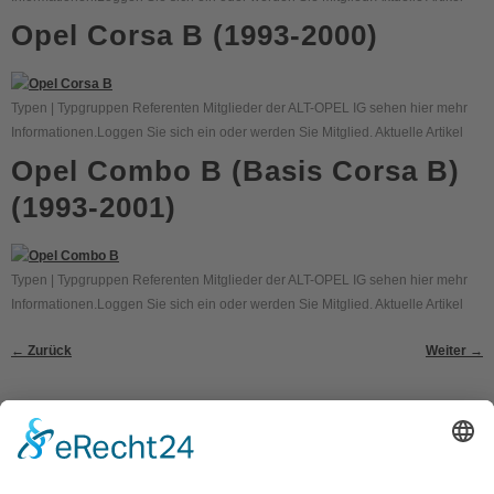
Opel Corsa B (1993-2000)
Typen | Typgruppen Referenten Mitglieder der ALT-OPEL IG sehen hier mehr
Informationen.Loggen Sie sich ein oder werden Sie Mitglied. Aktuelle Artikel
Opel Combo B (Basis Corsa B)
(1993-2001)
Typen | Typgruppen Referenten Mitglieder der ALT-OPEL IG sehen hier mehr
Informationen.Loggen Sie sich ein oder werden Sie Mitglied. Aktuelle Artikel
←
Zurück
Weiter
→
Kontakt
Impressum
Datenschutzerklärung