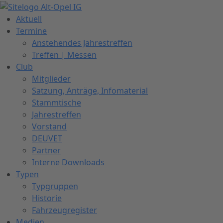
Zum
Inhalt
Aktuell
springen
Termine
Anstehendes Jahrestreffen
Treffen | Messen
Club
Mitglieder
Satzung, Anträge, Infomaterial
Stammtische
Jahrestreffen
Vorstand
DEUVET
Partner
Interne Downloads
Typen
Typgruppen
Historie
Fahrzeugregister
Medien