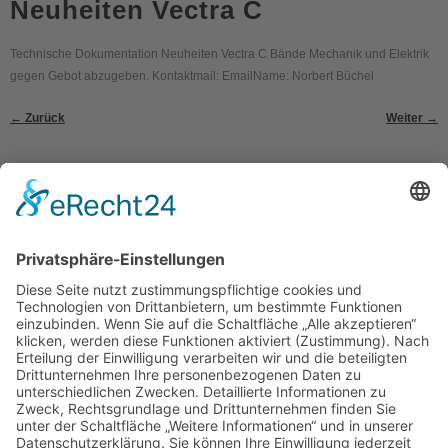
Neuheiten Vectra C
Technische Dokumentation Neuheiten Vectra C Bände Mechanik und Elektrik
gegen Gebot abzugeben. Kontaktmail: EmailName: Norbert Büchel
←
Zurück
Weiter
→
Kontakt
Impressum
Datenschutzerklärung
Mitgliederbereich
Umsetzung:
DOUBLE-A-DESIGN