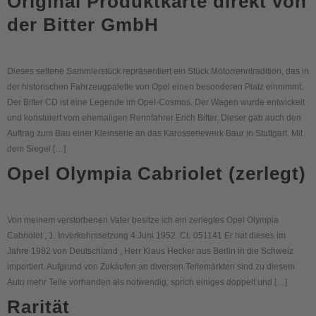
Original Produktkarte direkt von
der Bitter GmbH
Dieses seltene Sammlerstück repräsentiert ein Stück Motorrenntradition, das in
der historischen Fahrzeugpalette von Opel einen besonderen Platz einnimmt.
Der Bitter CD ist eine Legende im Opel-Cosmos. Der Wagen wurde entwickelt
und konstuiert vom ehemaligen Rennfahrer Erich Bitter. Dieser gab auch den
Auftrag zum Bau einer Kleinserie an das Karosseriewerk Baur in Stuttgart. Mit
dem Siegel […]
Opel Olympia Cabriolet (zerlegt)
Von meinem verstorbenen Vater besitze ich ein zerlegtes Opel Olympia
Cabriolet , 1. Inverkehrssetzung 4.Juni 1952. CL 051141 Er hat dieses im
Jahre 1982 von Deutschland , Herr Klaus Hecker aus Berlin in die Schweiz
importiert. Aufgrund von Zukäufen an diversen Teilemärkten sind zu diesem
Auto mehr Teile vorhanden als notwendig; sprich einiges doppelt und […]
Rarität