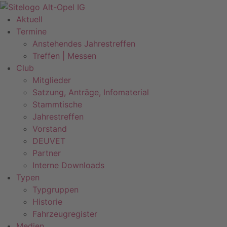
Zum
Inhalt
Aktuell
springen
Termine
Anstehendes Jahrestreffen
Treffen | Messen
Club
Mitglieder
Satzung, Anträge, Infomaterial
Stammtische
Jahrestreffen
Vorstand
DEUVET
Partner
Interne Downloads
Typen
Typgruppen
Historie
Fahrzeugregister
Medien