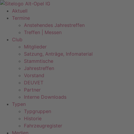
Zum
Inhalt
Aktuell
springen
Termine
Anstehendes Jahrestreffen
Treffen | Messen
Club
Mitglieder
Satzung, Anträge, Infomaterial
Stammtische
Jahrestreffen
Vorstand
DEUVET
Partner
Interne Downloads
Typen
Typgruppen
Historie
Fahrzeugregister
Medien