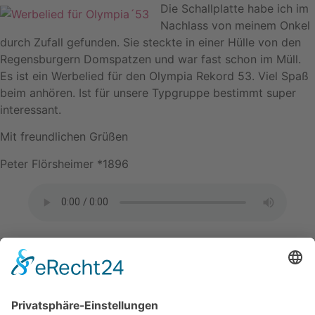
Die Schallplatte habe ich im
Nachlass von meinem Onkel
durch Zufall gefunden. Sie steckte in einer Hülle von den
Regensburgern Domspatzen und war fast schon im Müll.
Es ist ein Werbelied für den Olympia Rekord 53. Viel Spaß
beim anhören. Ist für unsere Typgruppe bestimmt super
interessant.
Mit freundlichen Grüßen
Peter Flörsheimer *1896
Im Autobau weht frischer Wind
Herunterladen
zurück
nach oben
Kontakt
Impressum