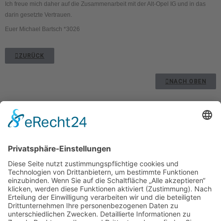
Ich freue mich daher auf die Zusammenarbeit mit der Alt-Opel IG und in das
darin gesetzte Vertrauen.
Euer Michael Bartsch *3026
ZURÜCK
NACH OBEN
Kontakt
Impressum
Datenschutzerklärung
Mitgliederbereich
Umsetzung:
DOUBLE-A-DESIGN