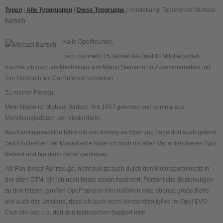
Typen
|
Alle Typgruppen
|
Diese Typgruppe
| Vorstellung: Typreferent Michael
Bartsch
Hallo Opelfreunde,
nach nunmehr 15 Jahren Alt-Opel IG Mitgliedschaft
möchte ich mich als Nachfolger von Martin Siemann, in Zusammenarbeit mit
Tim Hohmuth als Co-Referent vorstellen.
Zu meiner Person:
Mein Name ist Michael Bartsch, bin 1967 geboren und komme aus
Mönchengladbach am Niederrhein.
Aus Familientradition fahre ich von Anfang an Opel und habe dort auch gelernt.
Seit Erscheinen der Modellreihe habe ich mich mit allen Varianten dieses Typs
befasst und bin dann dabei geblieben.
Als Fan dieser Fahrzeuge, nicht zuletzt auch durch den Motorsporteinsatz in
der alten DTM, bin ich noch heute davon fasziniert. Persönliche Beziehungen
zu den letzten „großen Opel“ spielen hier natürlich eine ebenso große Rolle
wie auch der Umstand, dass ich auch noch Vorstandsmitglied im Opel EVO
Club bin und u.a. dort den technischen Support leite.