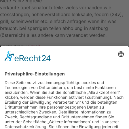
Biete Fahrzeugteile
verkaufe opel senator b teile. vieles vorhanden wie
stossstangen, höhenverstellbare lenksäule, federn (24v),
grill, scheinwerfer etc. einfach anfragen wenn ihr was
braucht. bei sperrigen teilen abholung in salzburg
(österreich) alles andere kann versendet werden.
Kontaktmail:
Email
Name: tomtom *3948
Kontakt
Impressum
Datenschutzerklärung
Mitgliederbereich
Facebook
Instagram
Umsetzung:
DOUBLE-A-DESIGN
Kontakt
Impressum
Datenschutzerklärung