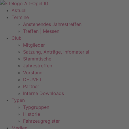
Zum
Inhalt
Aktuell
springen
Termine
Anstehendes Jahrestreffen
Treffen | Messen
Club
Mitglieder
Satzung, Anträge, Infomaterial
Stammtische
Jahrestreffen
Vorstand
DEUVET
Partner
Interne Downloads
Typen
Typgruppen
Historie
Fahrzeugregister
Medien