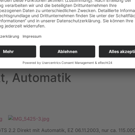
t, Automatik
TS 2.2 Direkt mit Automatik, EZ 06.11.2003, nur ca. 115.00