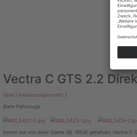
Vectra C GTS 2.2 Direk
Opel
|
Kleinanzeigenmarkt
|
Biete Fahrzeuge
Immer nur von einer Dame (Bj. 1954) gefahren: Vectra C G