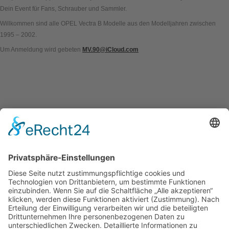
Dein Event für Fans, Schrauber und Sammler.
Willkommen sind alle OPEL Vectra B Modelle aus den Modelljahren zwischen
1995 – 2002.
Um Anmeldung wird gebeten
MV.90@iCloud.com
Kontakt
Impressum
Datenschutzerklärung
Mitgliederbereich
Umsetzung:
DOUBLE-A-DESIGN