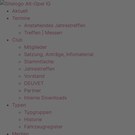
Zum
Inhalt
Aktuell
springen
Termine
Anstehendes Jahrestreffen
Treffen | Messen
Club
Mitglieder
Satzung, Anträge, Infomaterial
Stammtische
Jahrestreffen
Vorstand
DEUVET
Partner
Interne Downloads
Typen
Typgruppen
Historie
Fahrzeugregister
Medien