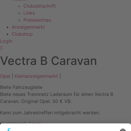
Clubzeitschrift
Links
Presseschau
Anzeigenmarkt
Clubshop
LogIn
Vectra B Caravan
Opel
|
Kleinanzeigenmarkt
|
Biete Fahrzeugteile
Biete neues Trennnetz Laderaum für einen Vectra B
Caravan. Original Opel. 50 € VB.
Kann zum Jahrestreffen mitgebracht werden.
Kontaktmail:
Email