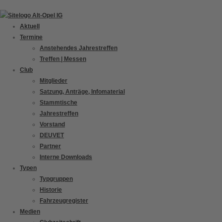
Zum
Inhalt
Aktuell
springen
Termine
Anstehendes Jahrestreffen
Treffen | Messen
Club
Mitglieder
Satzung, Anträge, Infomaterial
Stammtische
Jahrestreffen
Vorstand
DEUVET
Partner
Interne Downloads
Typen
Typgruppen
Historie
Fahrzeugregister
Medien