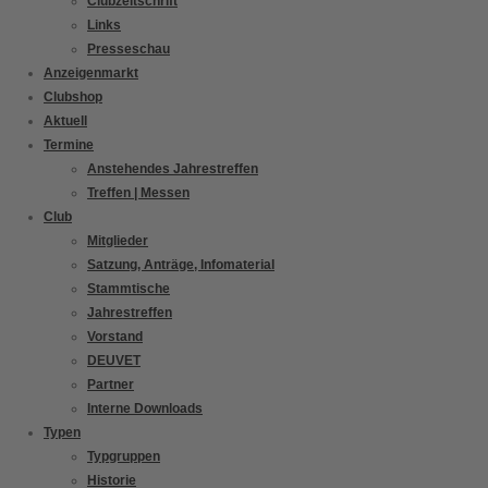
Clubzeitschrift
Links
Presseschau
Anzeigenmarkt
Clubshop
Aktuell
Termine
Anstehendes Jahrestreffen
Treffen | Messen
Club
Mitglieder
Satzung, Anträge, Infomaterial
Stammtische
Jahrestreffen
Vorstand
DEUVET
Partner
Interne Downloads
Typen
Typgruppen
Historie