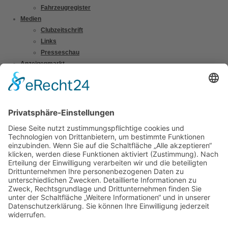
Fahrzeugregister
Medien
Clubzeitschrift
Links
Presseschau
Anzeigenmarkt
Clubshop
LOGIN
Siebert, Detlef
Kontakt
Impressum
Datenschutzerklärung
Mitgliederbereich
Facebook
Instagram
Umsetzung:
DOUBLE-A-DESIGN
Kontakt
Impressum
Datenschutzerklärung