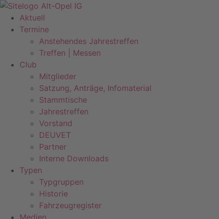
Zum
Inhalt
Aktuell
springen
Termine
Anstehendes Jahrestreffen
Treffen | Messen
Club
Mitglieder
Satzung, Anträge, Infomaterial
Stammtische
Jahrestreffen
Vorstand
DEUVET
Partner
Interne Downloads
Typen
Typgruppen
Historie
Fahrzeugregister
Medien