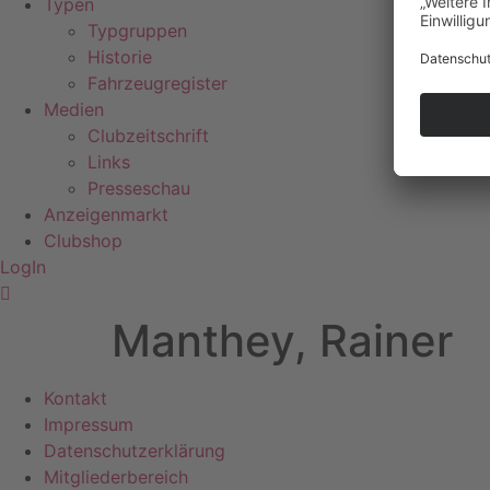
Typen
Typgruppen
Historie
Fahrzeugregister
Medien
Clubzeitschrift
Links
Presseschau
Anzeigenmarkt
Clubshop
LogIn
Manthey, Rainer
Kontakt
Impressum
Datenschutzerklärung
Mitgliederbereich