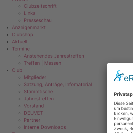
Clubzeitschrift
Links
Presseschau
Anzeigenmarkt
Clubshop
Aktuell
Termine
Anstehendes Jahrestreffen
Treffen | Messen
Club
Mitglieder
Satzung, Anträge, Infomaterial
Stammtische
Jahrestreffen
Vorstand
DEUVET
Partner
Interne Downloads