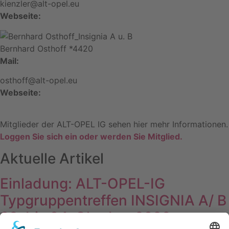
kienzler@alt-opel.eu
Webseite:
Bernhard Osthoff *4420
Mail:
osthoff@alt-opel.eu
Webseite:
Mitglieder der ALT-OPEL IG sehen hier mehr Informationen.
Loggen Sie sich ein oder werden Sie Mitglied.
Aktuelle Artikel
Einladung: ALT-OPEL-IG
Typgruppentreffen INSIGNIA A/ B
02. bis 04. Oktober 2026