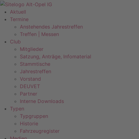
Zum
Inhalt
Aktuell
springen
Termine
Anstehendes Jahrestreffen
Treffen | Messen
Club
Mitglieder
Satzung, Anträge, Infomaterial
Stammtische
Jahrestreffen
Vorstand
DEUVET
Partner
Interne Downloads
Typen
Typgruppen
Historie
Fahrzeugregister
Medien