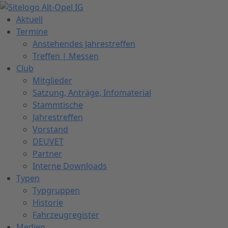
Zum
Inhalt
Aktuell
springen
Termine
Anstehendes Jahrestreffen
Treffen | Messen
Club
Mitglieder
Satzung, Anträge, Infomaterial
Stammtische
Jahrestreffen
Vorstand
DEUVET
Partner
Interne Downloads
Typen
Typgruppen
Historie
Fahrzeugregister
Medien