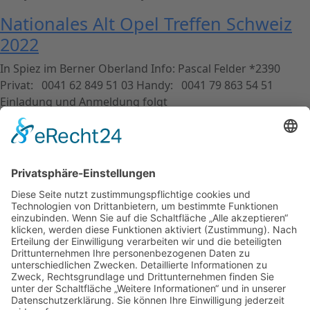
Nationales Alt Opel Treffen Schweiz
2022
In Spiez im Berner Oberland Info: Pascal Felder *2390
Privat: 0041 62 849 51 03 Handy: 0041 79 863 54 51
Einladung und Anmeldung folgt
Weiter
→
Kontakt
Impressum
Datenschutzerklärung
Mitgliederbereich
Facebook
Instagram
Umsetzung:
DOUBLE-A-DESIGN
Kontakt
Impressum
Datenschutzerklärung