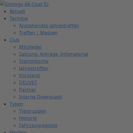
Zum
Inhalt
Aktuell
springen
Termine
Anstehendes Jahrestreffen
Treffen | Messen
Club
Mitglieder
Satzung, Anträge, Infomaterial
Stammtische
Jahrestreffen
Vorstand
DEUVET
Partner
Interne Downloads
Typen
Typgruppen
Historie
Fahrzeugregister
Medien