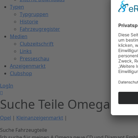
Typen
Typgruppen
Historie
Fahrzeugregister
Medien
Clubzeitschrift
Links
Presseschau
Anzeigenmarkt
Clubshop
LogIn
Suche Teile Omega A
Opel
|
Kleinanzeigenmarkt
|
Suche Fahrzeugteile
Ich suche für meinen A Omega neue CD und Diamant Emb