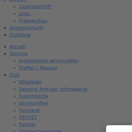
Clubzeitschrift
Links
Presseschau
Anzeigenmarkt
Clubshop
Aktuell
Termine
Anstehendes Jahrestreffen
Treffen | Messen
Club
Mitglieder
Satzung, Anträge, Infomaterial
Stammtische
Jahrestreffen
Vorstand
DEUVET
Partner
Interne Downloads