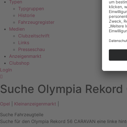
Typen
Typgruppen
Historie
Fahrzeugregister
Medien
Clubzeitschrift
Links
Presseschau
Anzeigenmarkt
Clubshop
LogIn
Suche Olympia Rekord
Opel
|
Kleinanzeigenmarkt
|
Suche Fahrzeugteile
Suche für den Olympia Rekord 56 CARAVAN eine linke hint