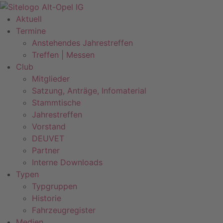
Zum
Inhalt
Aktuell
springen
Termine
Anstehendes Jahrestreffen
Treffen | Messen
Club
Mitglieder
Satzung, Anträge, Infomaterial
Stammtische
Jahrestreffen
Vorstand
DEUVET
Partner
Interne Downloads
Typen
Typgruppen
Historie
Fahrzeugregister
Medien