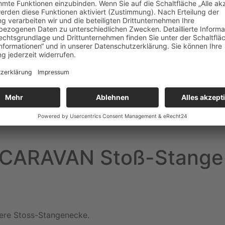
 CARAVAN Stoß-Stange-
ere Stoss-Stangenecke.