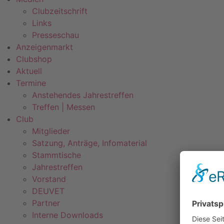
Clubzeitschrift
Links
Presseschau
Anzeigenmarkt
Clubshop
Aktuell
Termine
Anstehendes Jahrestreffen
Treffen | Messen
Club
Mitglieder
Satzung, Anträge, Infomaterial
Stammtische
Jahrestreffen
Vorstand
DEUVET
Partner
Interne Downloads