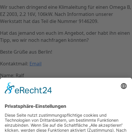
Wir suchen dringend eine Klimaleitung für einen Omega B,
EZ 2003, 2.2 16V, 106kW. Nach Information unserer
Werkstatt hat das Teil die Nummer 9146209.
Hat das jemand von euch im Angebot, oder habt ihn einen
Tipp, wo wir noch nachfragen könnten?
Beste Grüße aus Berlin!
Kontaktmail:
Email
Name: Ralf
Kontakt
Impressum
Datenschutzerklärung
Mitgliederbereich
Facebook
Instagram
Umsetzung:
DOUBLE-A-DESIGN