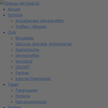
Zum
Inhalt
Aktuell
springen
Termine
Anstehendes Jahrestreffen
Treffen | Messen
Club
Mitglieder
Satzung, Anträge, Infomaterial
Stammtische
Jahrestreffen
Vorstand
DEUVET
Partner
Interne Downloads
Typen
Typgruppen
Historie
Fahrzeugregister
Medien