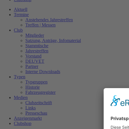
Aktuell
Termine
Anstehendes Jahrestreffen
Treffen | Messen
Club
Mitglieder
Satzung, Anträge, Infomaterial
Stammtische
Jahrestreffen
Vorstand
DEUVET
Partner
Interne Downloads
Typen
Typgruppen
Historie
Fahrzeugregister
Medien
Clubzeitschrift
Links
Presseschau
Anzeigenmarkt
Clubshop