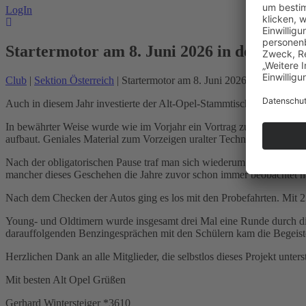
LogIn
Startermotor am 8. Juni 2026 in der BS M
Club
|
Sektion Österreich
| Startermotor am 8. Juni 2026 in der BS M
Auch in diesem Jahr investierte der Alt-Opel-Stammtisch Oberösterre
In bewährter Weise wurde wie im Vorjahr ein Vortrag zur österreich
aufbaut. Geniales Material zum Vorzeigen uralter Technik!
Nach der obligatorischen Pause traf man sich wiederum im Schulhof b
mancher dieses Geschehen die Jahre zuvor schon immer beobachtet hat
Nach dem Checken der Autos ging es los mit den Probefahrten. Mit 
Young- und Oldtimern wurde insgesamt drei Mal eine Runde durch die
darauffolgenden Benzingesprächen mit den Schülern kam die Begeister
Herzlichen Dank an alle Mitglieder, die selbstlos dieses Projekt unte
Mit besten Alt Opel Grüßen
Gerhard Wintersteiger *3610