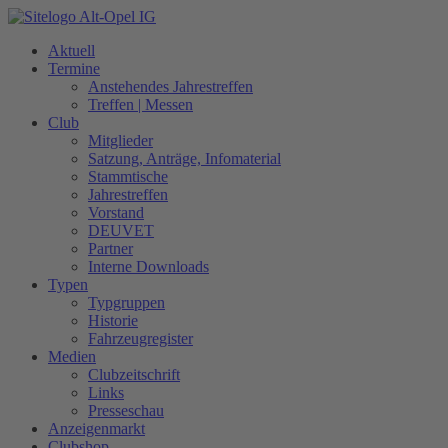
Zum
Inhalt
Aktuell
springen
Termine
Anstehendes Jahrestreffen
Treffen | Messen
Club
Mitglieder
Satzung, Anträge, Infomaterial
Stammtische
Jahrestreffen
Vorstand
DEUVET
Partner
Interne Downloads
Typen
Typgruppen
Historie
Fahrzeugregister
Medien
Clubzeitschrift
Links
Presseschau
Anzeigenmarkt
Clubshop