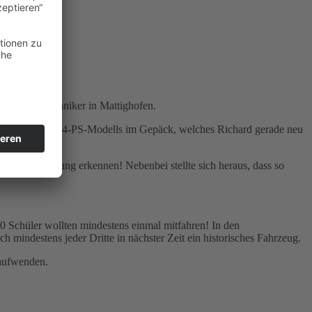
e für KFZ-Techniker in Mattighofen.
e Bauteile eines 4-PS-Modells im Gepäck, welches Richard gerade neu
le Begeisterung erkennen! Nebenbei stellte sich heraus, dass so
0 Schüler wollten mindestens einmal mitfahren! In den
mindestens jeder Dritte in nächster Zeit ein historisches Fahrzeug.
 aufwenden.