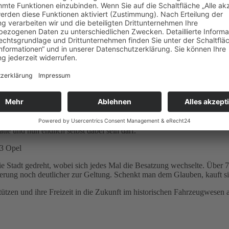
attighofen (AT)
attighofen (AT)
ich Zeit in die Jugendförderung mit dem Projekttag an der Berufsschul
ischen Oldtimerkommunity abgehalten. Zusätzlich hatten wir technisch
ei den Autos. In vielen Gesprächen konnte man bei einigen Schülern hel
te und nun endlich selbst dabei sein darf.
23 Opel
 Stadt gedreht, wobei sich jedes Mal die Besatzung wechselte. Über 7
ung noch deutlicher zur Geltung. Schenkt man dem Glauben, kauft sich 
rstützen und ihre Freizeit in die Zukunft im historischen Fahrzeugwesen