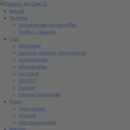
Zum
Inhalt
Aktuell
springen
Termine
Anstehendes Jahrestreffen
Treffen | Messen
Club
Mitglieder
Satzung, Anträge, Infomaterial
Stammtische
Jahrestreffen
Vorstand
DEUVET
Partner
Interne Downloads
Typen
Typgruppen
Historie
Fahrzeugregister
Medien