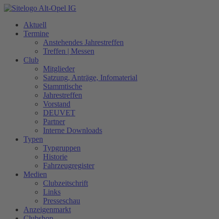
Zum
Inhalt
Aktuell
springen
Termine
Anstehendes Jahrestreffen
Treffen | Messen
Club
Mitglieder
Satzung, Anträge, Infomaterial
Stammtische
Jahrestreffen
Vorstand
DEUVET
Partner
Interne Downloads
Typen
Typgruppen
Historie
Fahrzeugregister
Medien
Clubzeitschrift
Links
Presseschau
Anzeigenmarkt
Clubshop