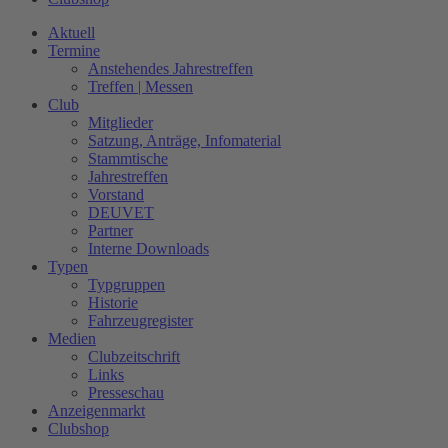
Aktuell
Termine
Anstehendes Jahrestreffen
Treffen | Messen
Club
Mitglieder
Satzung, Anträge, Infomaterial
Stammtische
Jahrestreffen
Vorstand
DEUVET
Partner
Interne Downloads
Typen
Typgruppen
Historie
Fahrzeugregister
Medien
Clubzeitschrift
Links
Presseschau
Anzeigenmarkt
Clubshop