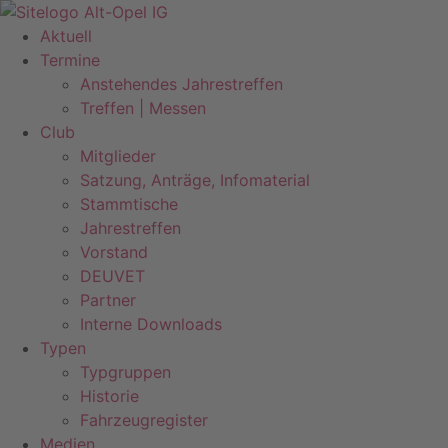
Zum
Inhalt
Aktuell
springen
Termine
Anstehendes Jahrestreffen
Treffen | Messen
Club
Mitglieder
Satzung, Anträge, Infomaterial
Stammtische
Jahrestreffen
Vorstand
DEUVET
Partner
Interne Downloads
Typen
Typgruppen
Historie
Fahrzeugregister
Medien