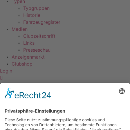
Typen
Typgruppen
Historie
Fahrzeugregister
Medien
Clubzeitschrift
Links
Presseschau
Anzeigenmarkt
Clubshop
LogIn
Mathes, Jürgen
Kontakt
Impressum
Datenschutzerklärung
Mitgliederbereich