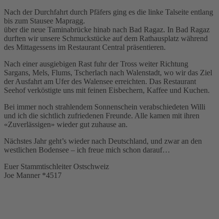
Nach der Durchfahrt durch Pfäfers ging es die linke Talseite entlang
bis zum Stausee Mapragg.
über die neue Taminabrücke hinab nach Bad Ragaz. In Bad Ragaz
durften wir unsere Schmuckstücke auf dem Rathausplatz während
des Mittagessens im Restaurant Central präsentieren.
Nach einer ausgiebigen Rast fuhr der Tross weiter Richtung
Sargans, Mels, Flums, Tscherlach nach Walenstadt, wo wir das Ziel
der Ausfahrt am Ufer des Walensee erreichten. Das Restaurant
Seehof verköstigte uns mit feinen Eisbechern, Kaffee und Kuchen.
Bei immer noch strahlendem Sonnenschein verabschiedeten Willi
und ich die sichtlich zufriedenen Freunde. Alle kamen mit ihren
«Zuverlässigen» wieder gut zuhause an.
Nächstes Jahr geht’s wieder nach Deutschland, und zwar an den
westlichen Bodensee – ich freue mich schon darauf…
Euer Stammtischleiter Ostschweiz
Joe Manner *4517