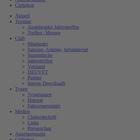
Clubshop
Aktuell
Termine
Anstehendes Jahrestreffen
Treffen | Messen
Club
Mitglieder
Satzung, Anträge, Infomaterial
Stammtische
Jahrestreffen
Vorstand
DEUVET
Partner
Interne Downloads
Typen
Typgruppen
Historie
Fahrzeugregister
Medien
Clubzeitschrift
Links
Presseschau
Anzeigenmarkt
Clubshop