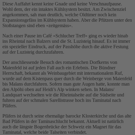
Diese Auffahrt kennt keine Gnade und keine Verschnaufpause.
Wohl dem, der ein intaktes Kühlsystem besitzt. Am Zwischenziel
angekommen, sah man deutlich, welche Oldtimer noch kein
Expansionsgefäss im Kühlsystem haben. Aber die Pfützen unter den
Stoßstangen sind eben «zeitgemäss».
Nach einer Pause im Café «Schlucher Treff» ging es wieder hinab
ins Rheintal nach Balzers und die St. Luzisteig hinauf. Es ist immer
ein spezieller Eindruck, auf der Passhöhe durch die aktive Festung
auf der Luzisteig durchzufahren.
Der anschliessende Besuch des romantischen Dorfkerns von
Maienfeld ist auf jeden Fall auch ein Erlebnis. Die Bündner
Herrschaft, bekannt als Weinbaugebiet mit internationalem Ruf,
wurde auf dem Kistenpass quer durch die Weinberge von Maienfeld
bis Malans durchfahren. Sofern man gute Augen hatte, konnte man
den Alpöhi oben auf Heidi’s Alp winken sehen. In Malans/
Landquart wechselten wir die Rheintalseite auf die Südseite und
fuhren auf der schmalen Sarellistrasse hoch ins Taminatal nach
Pfäfers.
Pfäfers ist durch seine ehemalige barocke Klosterkirche und das alte
Bad Pfäfers in der Taminaschlucht bekannt. Aktuell ist natürlich
auch die längste Bogenbrücke der Schweiz ein Magnet für das
Taminatal, welche beide Talseiten verbindet.