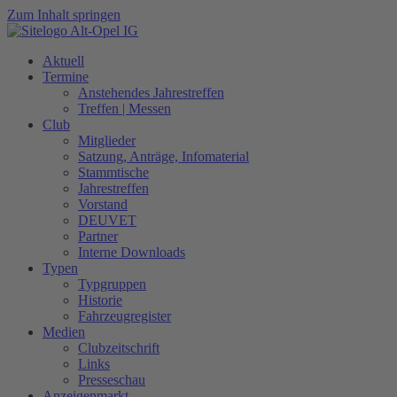
Zum Inhalt springen
Aktuell
Termine
Anstehendes Jahrestreffen
Treffen | Messen
Club
Mitglieder
Satzung, Anträge, Infomaterial
Stammtische
Jahrestreffen
Vorstand
DEUVET
Partner
Interne Downloads
Typen
Typgruppen
Historie
Fahrzeugregister
Medien
Clubzeitschrift
Links
Presseschau
Anzeigenmarkt