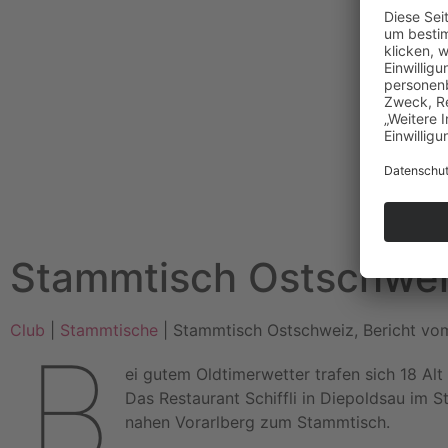
Stammtisch Ostschweiz
Club
|
Stammtische
| Stammtisch Ostschweiz, Bericht vo
B
ei gutem Oldtimerwetter trafen sich 18 Al
Das Restaurant Schiffli in Diepoldsau im 
nahen Vorarlberg zum Stammtisch.