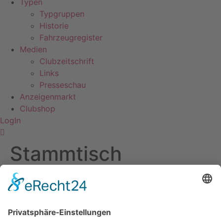
Typen
Typgruppen
Historie
Fahrzeugregister
Medien
Clubzeitschrift
Links
Presseschau
Anzeigenmarkt
Clubshop
LogIn
Stammtisch
Rheinland-Koblenz
Kontakt
Impressum