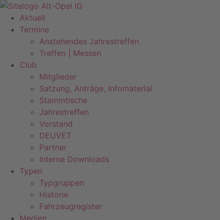
Zum
Inhalt
Aktuell
springen
Termine
Anstehendes Jahrestreffen
Treffen | Messen
Club
Mitglieder
Satzung, Anträge, Infomaterial
Stammtische
Jahrestreffen
Vorstand
DEUVET
Partner
Interne Downloads
Typen
Typgruppen
Historie
Fahrzeugregister
Medien