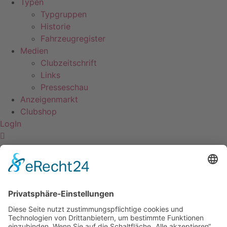
Typen
Typgruppen
Historie
Fahrzeugregister
Medien
Clubzeitschrift
Links
Presseschau
Anzeigenmarkt
Clubshop
LogIn
Sektion Benelux
Kontakt
Impressum
Datenschutzerklärung
Mitgliederbereich