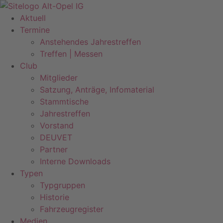
Zum
Inhalt
Aktuell
springen
Termine
Anstehendes Jahrestreffen
Treffen | Messen
Club
Mitglieder
Satzung, Anträge, Infomaterial
Stammtische
Jahrestreffen
Vorstand
DEUVET
Partner
Interne Downloads
Typen
Typgruppen
Historie
Fahrzeugregister
Medien