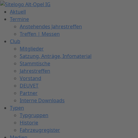
Zum
Inhalt
Aktuell
springen
Termine
Anstehendes Jahrestreffen
Treffen | Messen
Club
Mitglieder
Satzung, Anträge, Infomaterial
Stammtische
Jahrestreffen
Vorstand
DEUVET
Partner
Interne Downloads
Typen
Typgruppen
Historie
Fahrzeugregister
Medien