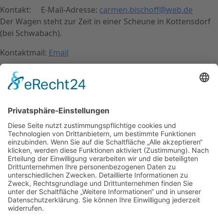
Kontakt: E-Mail-Adresse:
carmen.bischoff@web.de
Der Wagen steht zur Zeit in einer Scheune in Kottensdorf
(bei Schwabach).
Kontaktmail:
Email
Name: Wolfgang Bischoff
Kontakt
Impressum
Datenschutzerklärung
Mitgliederbereich
Facebook
Instagram
Umsetzung:
DOUBLE-A-DESIGN
Kontakt
Impressum
Datenschutzerklärung
Mitgliederbereich