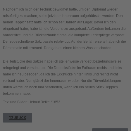
Nachdem ich mich der Technik gewidmet hatte, um den Diplomat wieder
reisefertig zu machen, sollte jetzt der Innenraum aufgehübscht werden. Den
neuen Teppichsatz hatte ich schon seit Jahren auf Lager. Bevor ich den
eingebaut habe, habe ich die Vordersitze ausgebaut. Außerdem bekamen die
Vordersitze und die Rücksitzbank einmal die komplette Lederpflege verpasst.
Der zugeschnittene Satz passte relativ gut. Auf der Beifahrerseite habe ich die
Dämmmatte mit erneuert. Dort gab es einen kleinen Wasserschaden.
Die Teilstücke des Satzes habe ich stellenweise verklebt beziehungsweise
reingelegt und verschraubt. Die Dreieckstücke im Fußraum rechts und links
habe ich neu bezogen, da ich die Eckstücke hinten links und rechts nicht
verbaut habe. Nun glänzt der Innenraum wieder. Nur die Türverkleidungen
unten werde ich noch mal bearbeiten, wenn ich ein neues Stück Teppich
bekommen habe.
Text und Bilder: Helmut Betke *1853
ZURÜCK