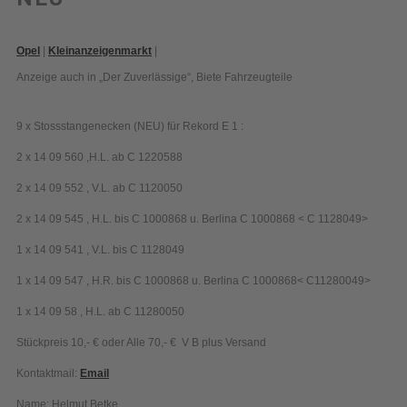
Opel
|
Kleinanzeigenmarkt
|
Anzeige auch in „Der Zuverlässige“
,
Biete Fahrzeugteile
9 x Stossstangenecken (NEU) für Rekord E 1 :
2 x 14 09 560 ,H.L. ab C 1220588
2 x 14 09 552 , V.L. ab C 1120050
2 x 14 09 545 , H.L. bis C 1000868 u. Berlina C 1000868 < C 1128049>
1 x 14 09 541 , V.L. bis C 1128049
1 x 14 09 547 , H.R. bis C 1000868 u. Berlina C 1000868< C11280049>
1 x 14 09 58 , H.L. ab C 11280050
Stückpreis 10,- € oder Alle 70,- € V B plus Versand
Kontaktmail:
Email
Name: Helmut Betke