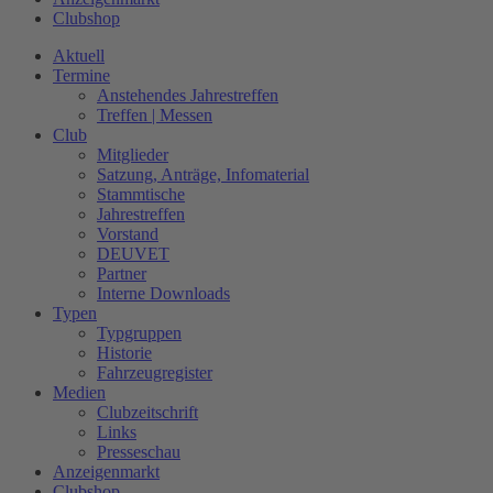
Clubshop
Aktuell
Termine
Anstehendes Jahrestreffen
Treffen | Messen
Club
Mitglieder
Satzung, Anträge, Infomaterial
Stammtische
Jahrestreffen
Vorstand
DEUVET
Partner
Interne Downloads
Typen
Typgruppen
Historie
Fahrzeugregister
Medien
Clubzeitschrift
Links
Presseschau
Anzeigenmarkt
Clubshop