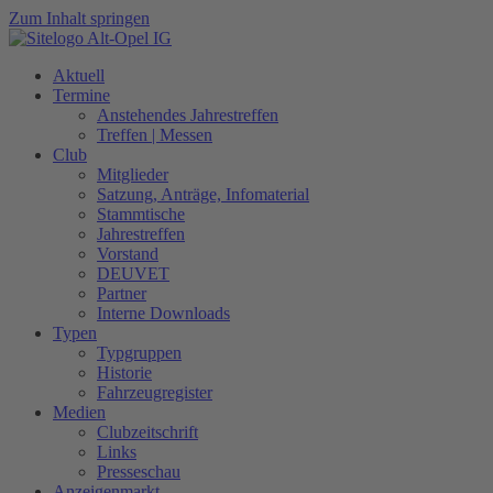
Zum Inhalt springen
Aktuell
Termine
Anstehendes Jahrestreffen
Treffen | Messen
Club
Mitglieder
Satzung, Anträge, Infomaterial
Stammtische
Jahrestreffen
Vorstand
DEUVET
Partner
Interne Downloads
Typen
Typgruppen
Historie
Fahrzeugregister
Medien
Clubzeitschrift
Links
Presseschau
Anzeigenmarkt