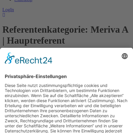
LogIn
Referentenkategorie:
Meriva A
| Hauptreferent
Neumann, Rolf
Kontakt
Impressum
Datenschutzerklärung
Mitgliederbereich
Facebook
Instagram
Umsetzung:
DOUBLE-A-DESIGN
Kontakt
Impressum
Datenschutzerklärung
Mitgliederbereich