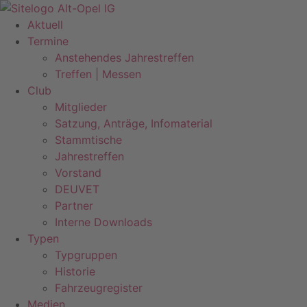
Zum
Inhalt
Aktuell
springen
Termine
Anstehendes Jahrestreffen
Treffen | Messen
Club
Mitglieder
Satzung, Anträge, Infomaterial
Stammtische
Jahrestreffen
Vorstand
DEUVET
Partner
Interne Downloads
Typen
Typgruppen
Historie
Fahrzeugregister
Medien