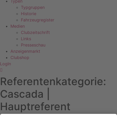
Typen
Typgruppen
Historie
Fahrzeugregister
Medien
Clubzeitschrift
Links
Presseschau
Anzeigenmarkt
Clubshop
LogIn
Referentenkategorie:
Cascada |
Hauptreferent