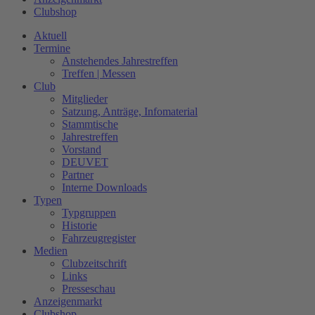
Clubshop
Aktuell
Termine
Anstehendes Jahrestreffen
Treffen | Messen
Club
Mitglieder
Satzung, Anträge, Infomaterial
Stammtische
Jahrestreffen
Vorstand
DEUVET
Partner
Interne Downloads
Typen
Typgruppen
Historie
Fahrzeugregister
Medien
Clubzeitschrift
Links
Presseschau
Anzeigenmarkt
Clubshop