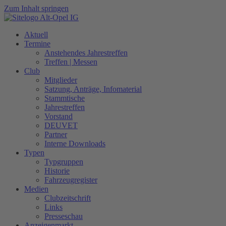
Zum Inhalt springen
Aktuell
Termine
Anstehendes Jahrestreffen
Treffen | Messen
Club
Mitglieder
Satzung, Anträge, Infomaterial
Stammtische
Jahrestreffen
Vorstand
DEUVET
Partner
Interne Downloads
Typen
Typgruppen
Historie
Fahrzeugregister
Medien
Clubzeitschrift
Links
Presseschau
Anzeigenmarkt