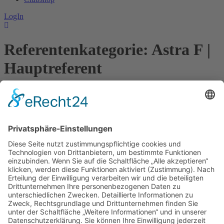
LogIn
Referentenkategorie:
Astra F |
Hauptreferent
Stepputat, Lukas
Kontakt
Impressum
Datenschutzerklärung
Mitgliederbereich
Facebook
Instagram
Umsetzung:
DOUBLE-A-DESIGN
Kontakt
Impressum
Datenschutzerklärung
Mitgliederbereich