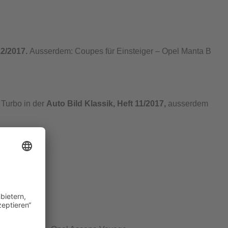
12/2017.
Ausserdem: Coupes für Einsteiger – Opel Manta B
Turbo in der
Auto Bild Klassik, Heft 11/2017,
ausserdem