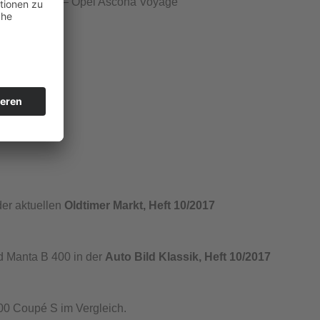
EBEGLEITER“ – Opel Ascona Voyage
er aktuellen
Oldtimer Markt, Heft 10/2017
 Manta B 400 in der
Auto Bild Klassik, Heft 10/2017
 Coupé S im Vergleich.