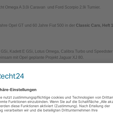
Omega A 3.0i Caravan und Ford Scorpio 2.9i Turnier.
re Opel GT und 60 Jahre Fiat 500 in der
Classic Cars, Heft 
 Kadett E GSi, Lotus Omega, Calibra Turbo und Speedster 
insam mit Opel geplante Projekt Jaguar XJ 80.
017
in der
Youngtimer, Heft 07/2017