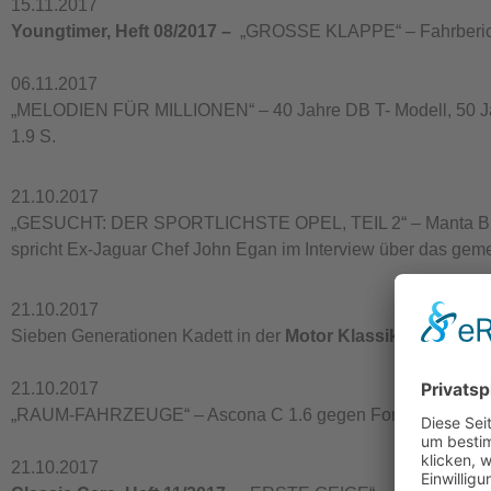
15.11.2017
Youngtimer, Heft 08/2017 –
„GROSSE KLAPPE“ – Fahrbericht 
06.11.2017
„MELODIEN FÜR MILLIONEN“ – 40 Jahre DB T- Modell, 50 Jah
1.9 S.
21.10.2017
„GESUCHT: DER SPORTLICHSTE OPEL, TEIL 2“ – Manta B GSi,
spricht Ex-Jaguar Chef John Egan im Interview über das geme
21.10.2017
Sieben Generationen Kadett in der
Motor Klassik, Heft 11/2
21.10.2017
„RAUM-FAHRZEUGE“ – Ascona C 1.6 gegen Ford Sierra 1.6 
21.10.2017