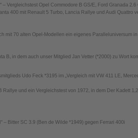
Vergleichstest Opel Commodore B GS/E, Ford Granada 2.6 Ghi
nta 400 mit Renault 5 Turbo, Lancia Rallye und Audi Quattro ve
mit 70 alten Opel-Modellen ein eigenes Paralleluniversum in 
, in dem auch unser Mitglied Jan Vetter (*2000) zu Wort ko
itglieds Udo Feck *3195 im „Vergleich mit VW 411 LE, Merce
t B Rallye und ein Vergleichstest von 1972, in dem Der Kadett 
ter SC 3.9 (Ben de Wilde *1949) gegen Ferrari 400i