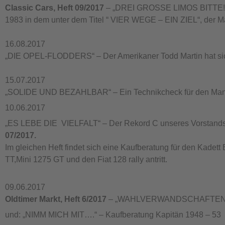
Classic Cars, Heft 09/2017
– „DREI GROSSE LIMOS BITTE!“ – 
1983 in dem unter dem Titel “ VIER WEGE – EIN ZIEL“, der Ma
16.08.2017
„DIE OPEL-FLODDERS“ – Der Amerikaner Todd Martin hat sich 
15.07.2017
„SOLIDE UND BEZAHLBAR“ – Ein Technikcheck für den Manta B
10.06.2017
„ES LEBE DIE VIELFALT“ – Der Rekord C unseres Vorstandsm
07/2017.
Im gleichen Heft findet sich eine Kaufberatung für den Kadet
TT,Mini 1275 GT und den Fiat 128 rally antritt.
09.06.2017
Oldtimer Markt, Heft 6/2017
– „WAHLVERWANDSCHAFTEN“ – Bit
und: „NIMM MICH MIT….“ – Kaufberatung Kapitän 1948 – 53