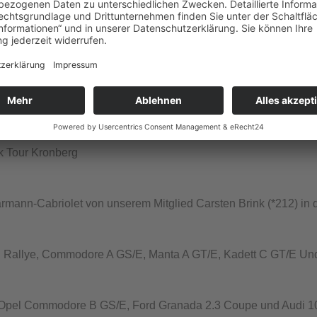
tt C GT/E auf der Klassik Tour Kronberg, sowie „DER REIS
kord C/Commodore A der ALT-OPEL IG in Deißlingen
orstellung Ascona A Voyage
k Tour Kronberg
Cabriolet von unserem Mitglied Carsten Brink (*212) in d
llye, Commodore A GS/E, Manta A GT/E, Kadett C GT/E Und
l Commodore B GS/E, Ford Granada 2.3 Coupe und Audi 100