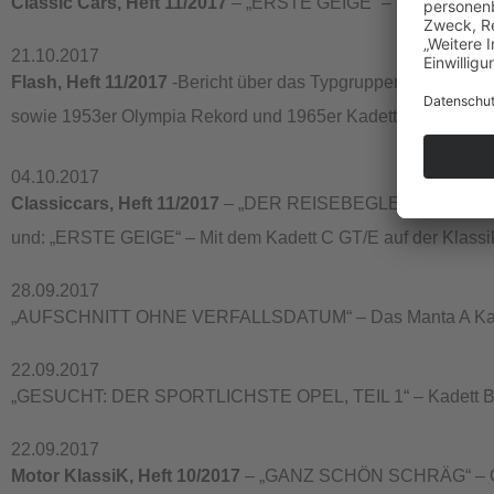
Classic Cars, Heft 11/2017
– „ERSTE GEIGE“ – mit dem Kade
21.10.2017
Flash, Heft 11/2017
-Bericht über das Typgruppentreffen Re
sowie 1953er Olympia Rekord und 1965er Kadett A Luxus
04.10.2017
Classiccars, Heft 11/2017
– „DER REISEBEGLEITER“ . Kurzv
und: „ERSTE GEIGE“ – Mit dem Kadett C GT/E auf der Klassi
28.09.2017
„AUFSCHNITT OHNE VERFALLSDATUM“ – Das Manta A Karmann-
22.09.2017
„GESUCHT: DER SPORTLICHSTE OPEL, TEIL 1“ – Kadett B Ra
22.09.2017
Motor KlassiK, Heft 10/2017
– „GANZ SCHÖN SCHRÄG“ – Ope