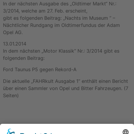
ln der nächsten Ausgabe des „Oldtimer Markt“ Nr.:
3/2014, welche am 27. Feb. erscheint,
gibt es folgenden Beitrag: „Nachts im Museum “ –
Nächtlicher Rundgang im Oldtimerfundus der Adam
Opel AG.
13.01.2014
In dem nächsten „Motor Klassik“ Nr.: 3/2014 gibt es
folgenden Beitrag:
Ford Taunus P5 gegen Rekord-A
Die aktuelle „FAHRkult Ausgabe 1“ enthält einen Bericht
über einen Sammler von Opel und Bitter Fahrzeugen. (7
Seiten)
Kontakt