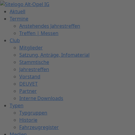
Zum
Inhalt
Aktuell
springen
Termine
Anstehendes Jahrestreffen
Treffen | Messen
Club
Mitglieder
Satzung, Anträge, Infomaterial
Stammtische
Jahrestreffen
Vorstand
DEUVET
Partner
Interne Downloads
Typen
Typgruppen
Historie
Fahrzeugregister
Medien