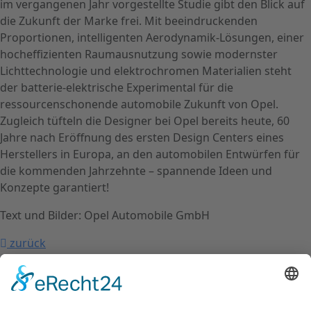
im vergangenen Jahr vorgestellte Studie gibt den Blick auf
die Zukunft der Marke frei. Mit beeindruckenden
Proportionen, intelligenten Aerodynamik-Lösungen, einer
hocheffizienten Raumausnutzung sowie modernster
Lichttechnologie und elektrochromen Materialien steht
der batterie-elektrische Experimental für die
ressourcenschonende automobile Zukunft von Opel.
Zugleich tüfteln die Designer bei Opel bereits heute, 60
Jahre nach Eröffnung des ersten Design Centers eines
Herstellers in Europa, an den automobilen Entwürfen für
die kommenden Jahrzehnte – spannende Ideen und
Konzepte garantiert!
Text und Bilder: Opel Automobile GmbH
zurück
nach oben
Kontakt
Impressum
Datenschutzerklärung