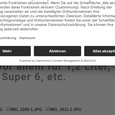
r allem für 1,2 Liter, 1
 Super 6, etc.