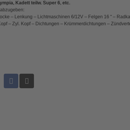
lympia, Kadett teilw. Super 6, etc.
s abzugeben:
ocke – Lenkung – Lichtmaschinen 6/12V – Felgen 16 “ – Radkap
Kopf –
Zyl. Kopf – Dichtungen – Krümmerdichtungen – Zündverte