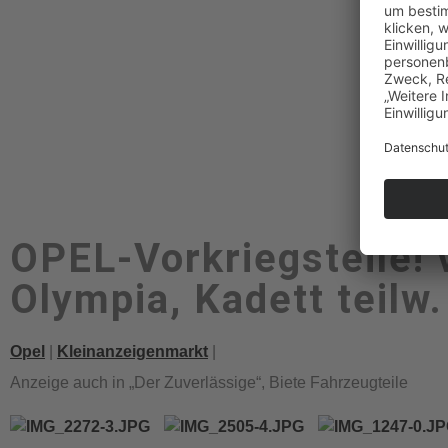
OPEL-Vorkriegsteile! vo
Olympia, Kadett teilw.
Opel
|
Kleinanzeigenmarkt
|
Anzeige auch in „Der Zuverlässige“
,
Biete Fahrzeugteile