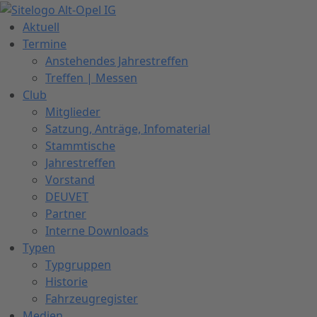
Zum
Inhalt
Aktuell
springen
Termine
Anstehendes Jahrestreffen
Treffen | Messen
Club
Mitglieder
Satzung, Anträge, Infomaterial
Stammtische
Jahrestreffen
Vorstand
DEUVET
Partner
Interne Downloads
Typen
Typgruppen
Historie
Fahrzeugregister
Medien