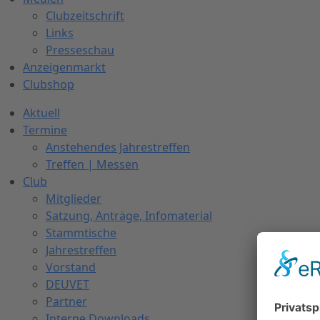
Clubzeitschrift
Links
Presseschau
Anzeigenmarkt
Clubshop
Aktuell
Termine
Anstehendes Jahrestreffen
Treffen | Messen
Club
Mitglieder
Satzung, Anträge, Infomaterial
Stammtische
Jahrestreffen
Vorstand
DEUVET
Partner
Interne Downloads