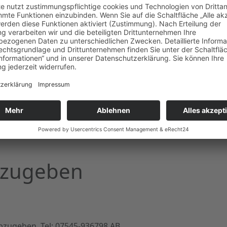
abzugeben
bzugeben. Tel: 07545-936798 AB