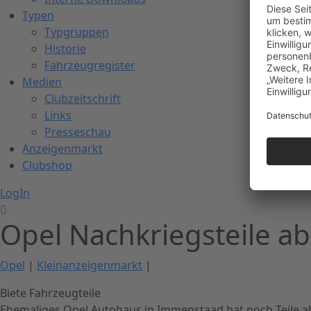
Typen
Typgruppen
Historie
Fahrzeugregister
Medien
Clubzeitschrift
Links
Presseschau
Anzeigenmarkt
Clubshop
LogIn
Opel Nachkriegsteile 
Opel
|
Kleinanzeigenmarkt
|
Biete Fahrzeugteile
Ehemaliges Opel Autohaus in Immenstaad hat noch Teile a