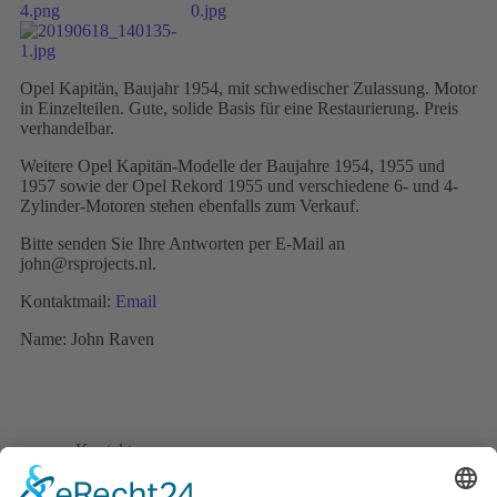
Opel Kapitän, Baujahr 1954, mit schwedischer Zulassung. Motor
in Einzelteilen. Gute, solide Basis für eine Restaurierung. Preis
verhandelbar.
Weitere Opel Kapitän-Modelle der Baujahre 1954, 1955 und
1957 sowie der Opel Rekord 1955 und verschiedene 6- und 4-
Zylinder-Motoren stehen ebenfalls zum Verkauf.
Bitte senden Sie Ihre Antworten per E-Mail an
john@rsprojects.nl.
Kontaktmail:
Email
Name: John Raven
Kontakt
Impressum
Datenschutzerklärung