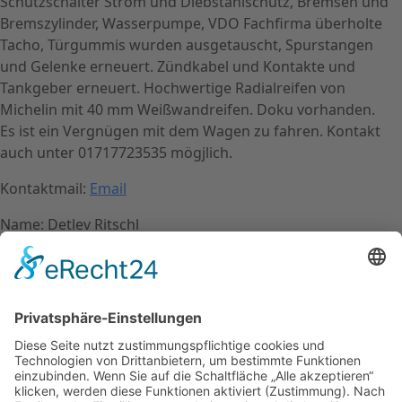
Schutzschalter Strom und Diebstahlschutz, Bremsen und
Bremszylinder, Wasserpumpe, VDO Fachfirma überholte
Tacho, Türgummis wurden ausgetauscht, Spurstangen
und Gelenke erneuert. Zündkabel und Kontakte und
Tankgeber erneuert. Hochwertige Radialreifen von
Michelin mit 40 mm Weißwandreifen. Doku vorhanden.
Es ist ein Vergnügen mit dem Wagen zu fahren. Kontakt
auch unter 01717723535 mögjlich.
Kontaktmail:
Email
Name: Detlev Ritschl
Kontakt
Impressum
Datenschutzerklärung
Mitgliederbereich
Facebook
Instagram
Umsetzung:
DOUBLE-A-DESIGN