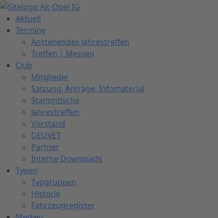
Zum
Inhalt
Aktuell
springen
Termine
Anstehendes Jahrestreffen
Treffen | Messen
Club
Mitglieder
Satzung, Anträge, Infomaterial
Stammtische
Jahrestreffen
Vorstand
DEUVET
Partner
Interne Downloads
Typen
Typgruppen
Historie
Fahrzeugregister
Medien