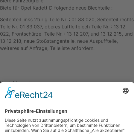
Biete Fahrzeugteile
Biete für Opel Kadett D folgende neue Blechteile :
Seitenteil links 2türig Teile Nr. : 01 83 020, Seitenteil rechts
Teile Nr. 01 83 037, oberes Luftleitblech Teile Nr. : 13 12
022, Frontschürze Teile Nr. : 13 12 207, und 13 12 215, und
13 12 218, neue Stoßstangenteile, neue Auspuffteile,
weiteres auf Anfrage, Teileliste anfordern.
Kontaktmail:
Email
Name: Werner Koopmann
Kontakt
Impressum
Datenschutzerklärung
Mitgliederbereich