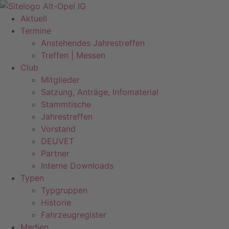
Zum
Inhalt
Aktuell
springen
Termine
Anstehendes Jahrestreffen
Treffen | Messen
Club
Mitglieder
Satzung, Anträge, Infomaterial
Stammtische
Jahrestreffen
Vorstand
DEUVET
Partner
Interne Downloads
Typen
Typgruppen
Historie
Fahrzeugregister
Medien