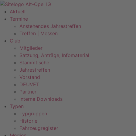
Zum
Inhalt
Aktuell
springen
Termine
Anstehendes Jahrestreffen
Treffen | Messen
Club
Mitglieder
Satzung, Anträge, Infomaterial
Stammtische
Jahrestreffen
Vorstand
DEUVET
Partner
Interne Downloads
Typen
Typgruppen
Historie
Fahrzeugregister
Medien