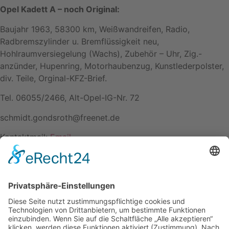
Opel Kadett A – noch Original:
Baujahr 1963, 58300 km, Weißwandreifen, Radio,
Radbremszylinder u. Bremflüssigkeit neu,
Hohlraumversiegelung (Wachs), Zubehör – Uhr, Zig.-
anzünder, Hupenring, Motorhaubenzug, Kunstlederpolster,
div. Teile, Orginal-KFZ-Brief.
Tel. 06055/2466, Alt-Opel-IG-Nr. 72
schmidt.gondsroth@freenet.de
Kontaktmail:
Email
Name: Winfried Schmidt
Kontakt
Impressum
Datenschutzerklärung
Mitgliederbereich
Facebook
Instagram