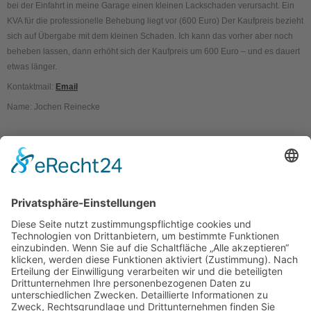
bei der Einfahrt in meine Garage einen kleinen Lackschaden verursacht. Ein
KVA für die professionelle Behebung liegt vor (600 Euro) Der Kaufpreis bezieht
sich auf Übergabe mit dem kleinen Schaden. Ich kann das vorher aber noch
beheben lassen, dann erhöht sich der Kaufpreis um 600 Euro – und es dauert
etwas länger.
Kontaktmail:
Email
Name: Jochen Reinecke
Kontakt
Impressum
Datenschutzerklärung
Mitgliederbereich
Umsetzung:
DOUBLE-A-DESIGN