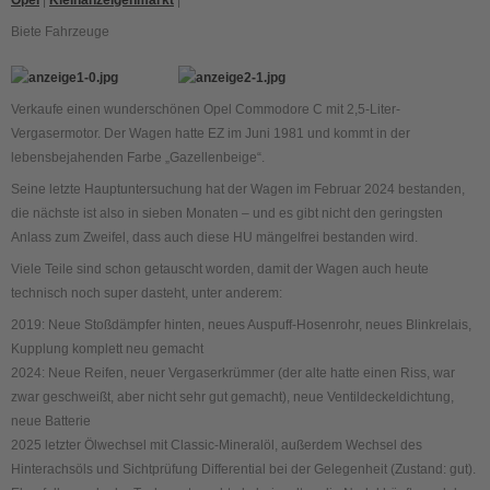
Opel
|
Kleinanzeigenmarkt
|
Biete Fahrzeuge
Verkaufe einen wunderschönen Opel Commodore C mit 2,5-Liter-
Vergasermotor. Der Wagen hatte EZ im Juni 1981 und kommt in der
lebensbejahenden Farbe „Gazellenbeige“.
Seine letzte Hauptuntersuchung hat der Wagen im Februar 2024 bestanden,
die nächste ist also in sieben Monaten – und es gibt nicht den geringsten
Anlass zum Zweifel, dass auch diese HU mängelfrei bestanden wird.
Viele Teile sind schon getauscht worden, damit der Wagen auch heute
technisch noch super dasteht, unter anderem:
2019: Neue Stoßdämpfer hinten, neues Auspuff-Hosenrohr, neues Blinkrelais,
Kupplung komplett neu gemacht
2024: Neue Reifen, neuer Vergaserkrümmer (der alte hatte einen Riss, war
zwar geschweißt, aber nicht sehr gut gemacht), neue Ventildeckeldichtung,
neue Batterie
2025 letzter Ölwechsel mit Classic-Mineralöl, außerdem Wechsel des
Hinterachsöls und Sichtprüfung Differential bei der Gelegenheit (Zustand: gut).