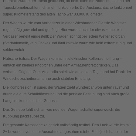
Ebenfalls wurde der Tacho getauscht, da beim alten die Nadel hüpfte und der
Tageskilometerzähler nicht mehr funktionierte. Der Austauschtacho funktioniert
super. Kilometerstand des alten Tacho war 83.000 Kilometer.
Der Wagen wurde vom Vorbesitzer in einer Wiesbadener Classic-Werkstatt
regelmäßig gewartet und gepflegt. Hier wurde auch der etwas komplexe
Vergaser perfekt eingestellt: Der Wagen springt bei jedem Wetter sofort an
(Startautomatik, kein Choke) und läuft kalt wie warm wie heiß extrem ruhig und
seidenweich.
Hübsche Extras: Der Wagen kommt mit elektrischer Kofferraumöffnung –
einfach ein kleines Knöpfchen unter dem Armaturenbrett drücken. Das
verbaute Original-Opel-Autoradio spielt wie am ersten Tag – und hat Dank der
Windschutzscheibenantenne auch stabilen Empfang.
Die Kompression ist super, der Wagen zieht wunderbar „von unten raus“ und
durch die gute Schalldämmung und die perfekte Bestuhlung sind auch große
Langstrecken ein echter Genuss.
Das Getriebe fühlt sich an wie neu, der Wagen schaltet superweich, die
Kupplung packt super zu.
Die gesamte Karosserie zeigt sich vollständig rostfrei. Den Lack würde ich mit
2+ bewerten, von einer Ausnahme abgesehen (siehe Fotos): Ich habe leider