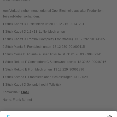
zum Verkauf stehen neue, original Opel Blechteile aus alter Produktion.
Teileaufkleber vorhanden:
1 Stück Kadett D Luftleitblech unten 13 12 215 90141231
1 Stück Kadett D 1,2 / 13 Luftleitblech unten
1 Stück Kadett D Frontbau komplett ( Frontmaske) 13 12 292 90141905
2 Stück Manta B Frontblech unten 13 12 230 901609115
1 Stück Corsa B A Säulw aussen links Teilstück 01 20 035 90482341
1 Stück Rekord E Commodore C Seitenwand rechts 18 32 52 90046916
1 Stück Rekord E Frontblech unten 13 12 229 90061896
1 Stück Ascona C Frontblech oben Schlossträger 13 12 029
1 Stück Kadett D Seitenteil recht Teilstück
Kontaktmail:
Email
Name: Frank Bohnet